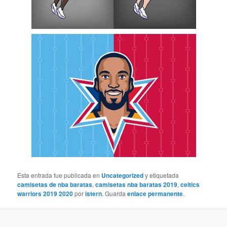
Esta entrada fue publicada en
Uncategorized
y etiquetada
camisetas de nba baratas
,
camisetas nba baratas 2019
,
celtics
warriors 2019 2020
por
istern
. Guarda
enlace permanente
.