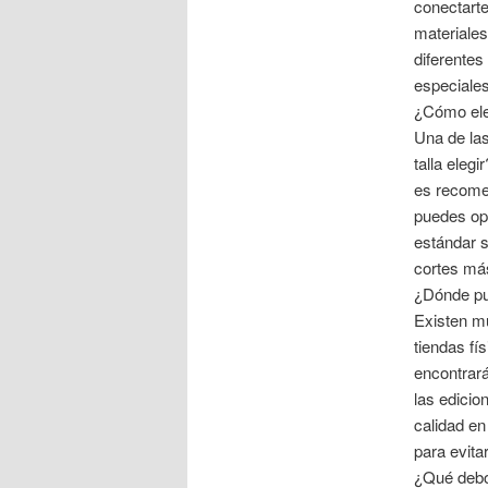
conectart
materiales
diferentes
especiales
¿Cómo eleg
Una de la
talla eleg
es recomen
puedes opt
estándar s
cortes más
¿Dónde p
Existen m
tiendas fí
encontrar
las edici
calidad e
para evita
¿Qué debo