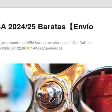
A 2024/25 Baratas【Envío
ores camisetas NBA baratas en oferta aquí. Alta Calidad-
onible por 22,8€
7 Años Experiencias.