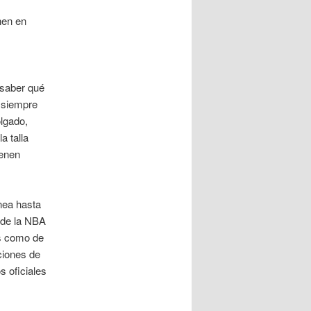
nen en
saber qué
o siempre
olgado,
a talla
ienen
nea hasta
l de la NBA
es como de
ciones de
 oficiales