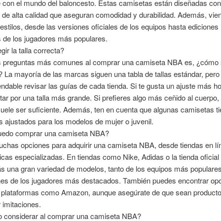
e con el mundo del baloncesto. Estas camisetas están diseñadas con
 de alta calidad que aseguran comodidad y durabilidad. Además, vie
 estilos, desde las versiones oficiales de los equipos hasta ediciones
 de los jugadores más populares.
ir la talla correcta?
s preguntas más comunes al comprar una camiseta NBA es, ¿cómo 
ir? La mayoría de las marcas siguen una tabla de tallas estándar, per
dable revisar las guías de cada tienda. Si te gusta un ajuste más h
ar por una talla más grande. Si prefieres algo más ceñido al cuerpo, l
uele ser suficiente. Además, ten en cuenta que algunas camisetas t
 ajustados para los modelos de mujer o juvenil.
uedo comprar una camiseta NBA?
uchas opciones para adquirir una camiseta NBA, desde tiendas en lí
sicas especializadas. En tiendas como Nike, Adidas o la tienda oficia
ás una gran variedad de modelos, tanto de los equipos más popular
ones de los jugadores más destacados. También puedes encontrar op
n plataformas como Amazon, aunque asegúrate de que sean productos
r imitaciones.
 considerar al comprar una camiseta NBA?