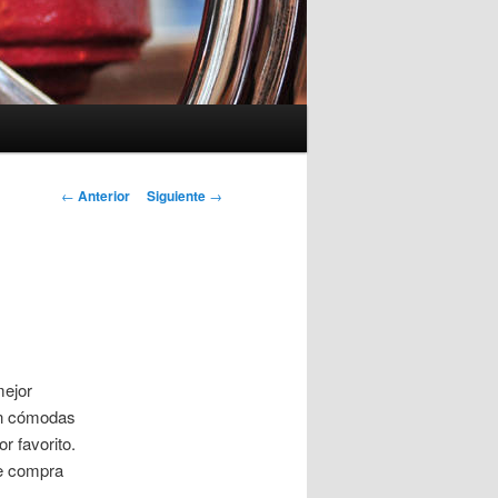
Navegación
←
Anterior
Siguiente
→
de
entradas
mejor
on cómodas
r favorito.
de compra