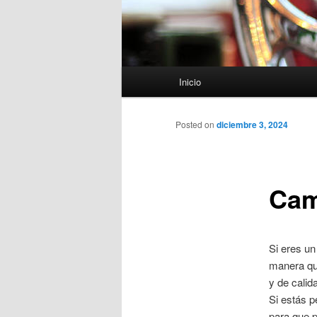
Menú
Inicio
principal
Posted on
diciembre 3, 2024
Cam
Si eres un
manera qu
y de calid
Si estás 
para que p