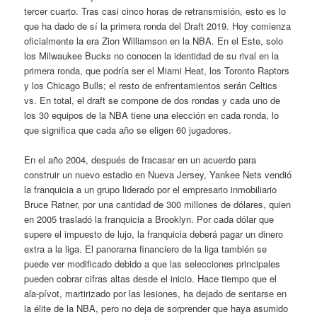
tercer cuarto. Tras casi cinco horas de retransmisión, esto es lo
que ha dado de sí la primera ronda del Draft 2019. Hoy comienza
oficialmente la era Zion Williamson en la NBA. En el Este, solo
los Milwaukee Bucks no conocen la identidad de su rival en la
primera ronda, que podría ser el Miami Heat, los Toronto Raptors
y los Chicago Bulls; el resto de enfrentamientos serán Celtics
vs. En total, el draft se compone de dos rondas y cada uno de
los 30 equipos de la NBA tiene una elección en cada ronda, lo
que significa que cada año se eligen 60 jugadores.
En el año 2004, después de fracasar en un acuerdo para
construir un nuevo estadio en Nueva Jersey, Yankee Nets vendió
la franquicia a un grupo liderado por el empresario inmobiliario
Bruce Ratner, por una cantidad de 300 millones de dólares, quien
en 2005 trasladó la franquicia a Brooklyn. Por cada dólar que
supere el impuesto de lujo, la franquicia deberá pagar un dinero
extra a la liga. El panorama financiero de la liga también se
puede ver modificado debido a que las selecciones principales
pueden cobrar cifras altas desde el inicio. Hace tiempo que el
ala-pívot, martirizado por las lesiones, ha dejado de sentarse en
la élite de la NBA, pero no deja de sorprender que haya asumido