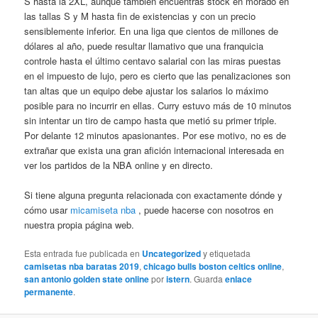
S hasta la 2XL, aunque también encuentras stock en morado en
las tallas S y M hasta fin de existencias y con un precio
sensiblemente inferior. En una liga que cientos de millones de
dólares al año, puede resultar llamativo que una franquicia
controle hasta el último centavo salarial con las miras puestas
en el impuesto de lujo, pero es cierto que las penalizaciones son
tan altas que un equipo debe ajustar los salarios lo máximo
posible para no incurrir en ellas. Curry estuvo más de 10 minutos
sin intentar un tiro de campo hasta que metió su primer triple.
Por delante 12 minutos apasionantes. Por ese motivo, no es de
extrañar que exista una gran afición internacional interesada en
ver los partidos de la NBA online y en directo.
Si tiene alguna pregunta relacionada con exactamente dónde y
cómo usar
micamiseta nba
, puede hacerse con nosotros en
nuestra propia página web.
Esta entrada fue publicada en
Uncategorized
y etiquetada
camisetas nba baratas 2019
,
chicago bulls boston celtics online
,
san antonio golden state online
por
istern
. Guarda
enlace
permanente
.