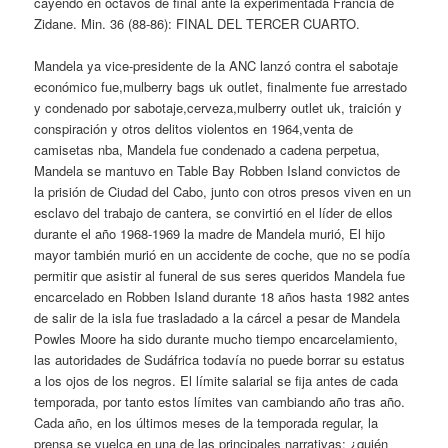
cayendo en octavos de final ante la experimentada Francia de
Zidane. Min. 36 (88-86): FINAL DEL TERCER CUARTO.
Mandela ya vice-presidente de la ANC lanzó contra el sabotaje
económico fue,mulberry bags uk outlet, finalmente fue arrestado
y condenado por sabotaje,cerveza,mulberry outlet uk, traición y
conspiración y otros delitos violentos en 1964,venta de
camisetas nba, Mandela fue condenado a cadena perpetua,
Mandela se mantuvo en Table Bay Robben Island convictos de
la prisión de Ciudad del Cabo, junto con otros presos viven en un
esclavo del trabajo de cantera, se convirtió en el líder de ellos
durante el año 1968-1969 la madre de Mandela murió, El hijo
mayor también murió en un accidente de coche, que no se podía
permitir que asistir al funeral de sus seres queridos Mandela fue
encarcelado en Robben Island durante 18 años hasta 1982 antes
de salir de la isla fue trasladado a la cárcel a pesar de Mandela
Powles Moore ha sido durante mucho tiempo encarcelamiento,
las autoridades de Sudáfrica todavía no puede borrar su estatus
a los ojos de los negros. El límite salarial se fija antes de cada
temporada, por tanto estos límites van cambiando año tras año.
Cada año, en los últimos meses de la temporada regular, la
prensa se vuelca en una de las principales narrativas: ¿quién