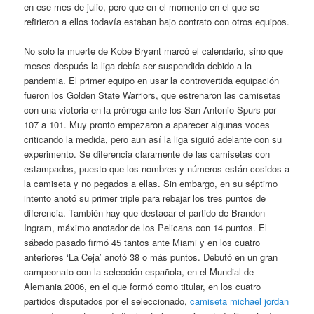
en ese mes de julio, pero que en el momento en el que se
refirieron a ellos todavía estaban bajo contrato con otros equipos.
No solo la muerte de Kobe Bryant marcó el calendario, sino que
meses después la liga debía ser suspendida debido a la
pandemia. El primer equipo en usar la controvertida equipación
fueron los Golden State Warriors, que estrenaron las camisetas
con una victoria en la prórroga ante los San Antonio Spurs por
107 a 101. Muy pronto empezaron a aparecer algunas voces
criticando la medida, pero aun así la liga siguió adelante con su
experimento. Se diferencia claramente de las camisetas con
estampados, puesto que los nombres y números están cosidos a
la camiseta y no pegados a ellas. Sin embargo, en su séptimo
intento anotó su primer triple para rebajar los tres puntos de
diferencia. También hay que destacar el partido de Brandon
Ingram, máximo anotador de los Pelicans con 14 puntos. El
sábado pasado firmó 45 tantos ante Miami y en los cuatro
anteriores ‘La Ceja’ anotó 38 o más puntos. Debutó en un gran
campeonato con la selección española, en el Mundial de
Alemania 2006, en el que formó como titular, en los cuatro
partidos disputados por el seleccionado,
camiseta michael jordan