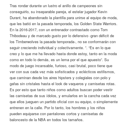
Tras rondar durante un lustro el anillo de campeones sin
conseguirlo, su inseparable pareja, el estelar jugador Kevin
Durant, ha abandonado la plantilla para unirse al equipo de moda,
que les batió en la pasada temporada, los Golden State Warriors.
En la 2016-2017, con un entrenador contrastado como Tom
Thibodeau y de marcado gusto por lo defensivo -gran déficit de
los Timberwolves la pasada temporada-, no se conformarán con
seguir creciendo individual y colectivamente. ”. “Es en lo que
creo y lo que me ha llevado hasta donde estoy, tanto en la moda
como en todo lo demás, es un lema por el que apuesto”. Su
modo de juego incansable, furioso, casi brutal, poco tiene que
ver con sus cada vez más sofisticados y eclécticos estilismos,
que caminan desde los aires hipsters y colegiales con polo y
gafas sin cristales hasta el look de vaqueros y camisetas rotas.
Es por esto que tanto niños como adultos buscan poder vestir
las camisetas de sus ídolos, y emularlos en la cancha cada vez
que ellos jueguen un partido oficial con su equipo, o simplemente
entrenen en la calle. Por lo tanto, los hombres y los niños
pueden equiparse con pantalones cortos y camisetas de
baloncesto de la NBA en todos los tamaños.