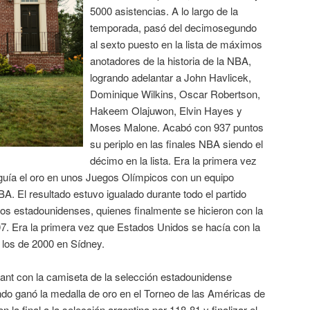
5000 asistencias. A lo largo de la
temporada, pasó del decimosegundo
al sexto puesto en la lista de máximos
anotadores de la historia de la NBA,
logrando adelantar a John Havlicek,
Dominique Wilkins, Oscar Robertson,
Hakeem Olajuwon, Elvin Hayes y
Moses Malone. Acabó con 937 puntos
su periplo en las finales NBA siendo el
décimo en la lista. Era la primera vez
uía el oro en unos Juegos Olímpicos con un equipo
A. El resultado estuvo igualado durante todo el partido
os estadounidenses, quienes finalmente se hicieron con la
07. Era la primera vez que Estados Unidos se hacía con la
 los de 2000 en Sídney.
yant con la camiseta de la selección estadounidense
do ganó la medalla de oro en el Torneo de las Américas de
 la final a la selección argentina por 118-81 y finalizar el