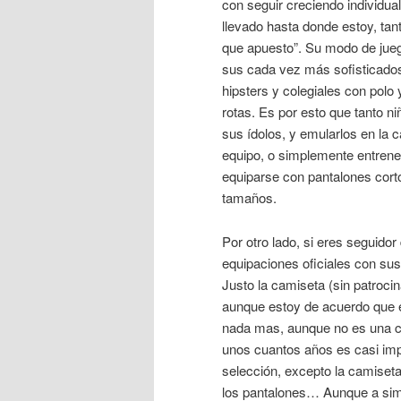
con seguir creciendo individua
llevado hasta donde estoy, ta
que apuesto”. Su modo de juego
sus cada vez más sofisticados
hipsters y colegiales con polo
rotas. Es por esto que tanto n
sus ídolos, y emularlos en la 
equipo, o simplemente entrenen
equiparse con pantalones cort
tamaños.
Por otro lado, si eres seguido
equipaciones oficiales con sus
Justo la camiseta (sin patroci
aunque estoy de acuerdo que e
nada mas, aunque no es una co
unos cuantos años es casi imp
selección, excepto la camiseta
los pantalones… Aunque a simp