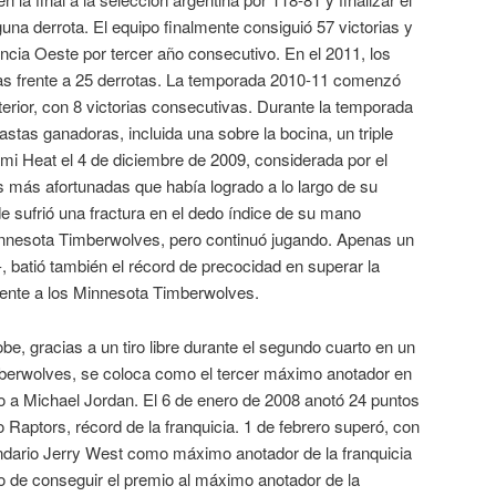
guna derrota. El equipo finalmente consiguió 57 victorias y
encia Oeste por tercer año consecutivo. En el 2011, los
ias frente a 25 derrotas. La temporada 2010-11 comenzó
terior, con 8 victorias consecutivas. Durante la temporada
astas ganadoras, incluida una sobre la bocina, un triple
mi Heat el 4 de diciembre de 2009, considerada por el
s más afortunadas que había logrado a lo largo de su
 sufrió una fractura en el dedo índice de su mano
innesota Timberwolves, pero continuó jugando. Apenas un
 batió también el récord de precocidad en superar la
frente a los Minnesota Timberwolves.
be, gracias a un tiro libre durante el segundo cuarto en un
mberwolves, se coloca como el tercer máximo anotador en
o a Michael Jordan. El 6 de enero de 2008 anotó 24 puntos
o Raptors, récord de la franquicia. 1 de febrero superó, con
ndario Jerry West como máximo anotador de la franquicia
o de conseguir el premio al máximo anotador de la