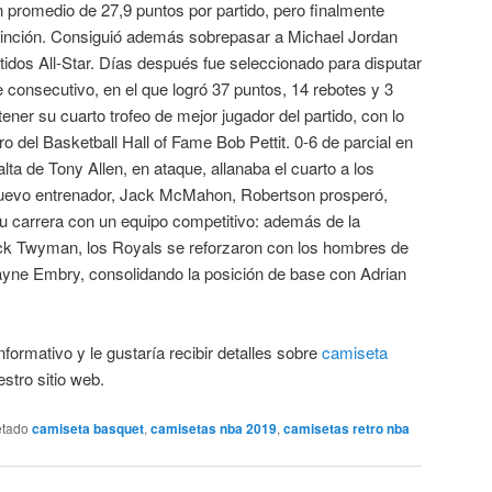
 promedio de 27,9 puntos por partido, pero finalmente
istinción. Consiguió además sobrepasar a Michael Jordan
dos All-Star. Días después fue seleccionado para disputar
consecutivo, en el que logró 37 puntos, 14 rebotes y 3
ener su cuarto trofeo de mejor jugador del partido, con lo
o del Basketball Hall of Fame Bob Pettit. 0-6 de parcial en
alta de Tony Allen, en ataque, allanaba el cuarto a los
 nuevo entrenador, Jack McMahon, Robertson prosperó,
u carrera con un equipo competitivo: además de la
ck Twyman, los Royals se reforzaron con los hombres de
Wayne Embry, consolidando la posición de base con Adrian
nformativo y le gustaría recibir detalles sobre
camiseta
estro sitio web.
etado
camiseta basquet
,
camisetas nba 2019
,
camisetas retro nba