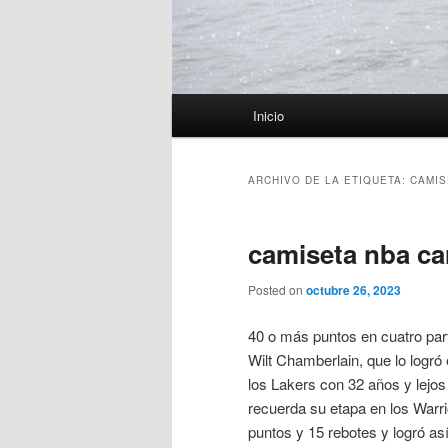
Menú
Inicio
principal
ARCHIVO DE LA ETIQUETA:
CAMIS
camiseta nba ca
Posted on
octubre 26, 2023
40 o más puntos en cuatro pa
Wilt Chamberlain, que lo log
los Lakers con 32 años y lejos
recuerda su etapa en los Warrio
puntos y 15 rebotes y logró a