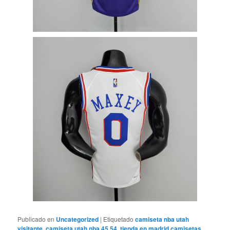
Publicado en
Uncategorized
|
Etiquetado
camiseta nba utah
visitante
,
camiseta utah nba 45 54
,
tienda en madrid camisetas