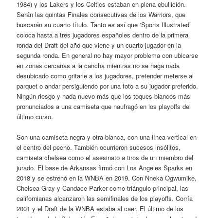
1984) y los Lakers y los Celtics estaban en plena ebullición.
Serán las quintas Finales consecutivas de los Warriors, que
buscarán su cuarto título. Tanto es así que ‘Sports Illustrated’
coloca hasta a tres jugadores españoles dentro de la primera
ronda del Draft del año que viene y un cuarto jugador en la
segunda ronda. En general no hay mayor problema con ubicarse
en zonas cercanas a la cancha mientras no se haga nada
desubicado como gritarle a los jugadores, pretender meterse al
parquet o andar persiguiendo por una foto a su jugador preferido.
Ningún riesgo y nada nuevo más que los toques blancos más
pronunciados a una camiseta que naufragó en los playoffs del
último curso.
Son una camiseta negra y otra blanca, con una línea vertical en
el centro del pecho. También ocurrieron sucesos insólitos,
camiseta chelsea como el asesinato a tiros de un miembro del
jurado. El base de Arkansas firmó con Los Angeles Sparks en
2018 y se estrenó en la WNBA en 2019. Con Nneka Ogwumike,
Chelsea Gray y Candace Parker como triángulo principal, las
californianas alcanzaron las semifinales de los playoffs. Corría
2001 y el Draft de la WNBA estaba al caer. El último de los