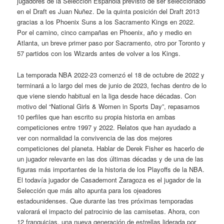
jugadores de la Selección Española previsto de ser seleccionado
en el Draft es Juan Nuñez. De la quinta posición del Draft 2013
gracias a los Phoenix Suns a los Sacramento Kings en 2022.
Por el camino, cinco campañas en Phoenix, año y medio en
Atlanta, un breve primer paso por Sacramento, otro por Toronto y
57 partidos con los Wizards antes de volver a los Kings.
La temporada NBA 2022-23 comenzó el 18 de octubre de 2022 y
terminará a lo largo del mes de junio de 2023, fechas dentro de lo
que viene siendo habitual en la liga desde hace décadas. Con
motivo del “National Girls & Women in Sports Day”, repasamos
10 perfiles que han escrito su propia historia en ambas
competiciones entre 1997 y 2022. Relatos que han ayudado a
ver con normalidad la convivencia de las dos mejores
competiciones del planeta. Hablar de Derek Fisher es hacerlo de
un jugador relevante en las dos últimas décadas y de una de las
figuras más importantes de la historia de los Playoffs de la NBA.
El todavía jugador de Casademont Zaragoza es el jugador de la
Selección que más alto apunta para los ojeadores
estadounidenses. Que durante las tres próximas temporadas
valorará el impacto del patrocinio de las camisetas. Ahora, con
12 franquicias, una nueva generación de estrellas liderada por