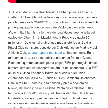
↑ «Bayer Munich 2 – Real Madrid 1 / Champions – Octavos
vuelta.». El Real Madrid de baloncesto ya tiene nueva camiseta
para la temporada 2020/2021. El color blanco seguirá copando la
primera equipación del conjunto de Pablo Laso en este nuevo
año e imitará la misma fórmula de tonalidades que tiene la del
equipo de fútbol. ↑ «El Madrid ficha a Pepe y se gasta 30
millones.». De ellos, el club al que más anotó fue al Sevilla
Fútbol Club con siete, seguido del Club Atlético de Madrid y del
Athletic Club,
toronto raptors camiseta
ambos con seis. En la
temporada 2013-14 se contabiliza un partido frente a Guinea
Ecuatorial que fue anulado por la propia FIFA por irregularidades
burocráticas con el pasaporte del árbitro del encuentro. «La FIFA
anula el Guinea-España y Bartra se queda sin su único
entorchado con la Roja». Tienda Nº 1 en Camiseta Baloncesto –
Camisetas NBA baratas, alta calidad y precio económico.
Nuevo, de moda y de alta calidad. Venta de camisetas futbol
temporada 2015/2016 niños y adultos calidad thai , liga bbva ,
bundesliga, serie a , premier league. Elegir un hotel para tus
vacaciones en familia puede resultar una tarea ardua: existen