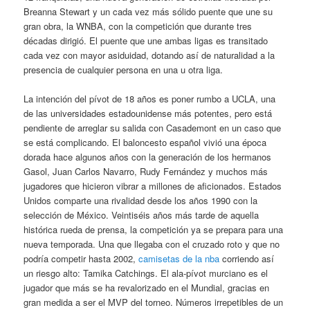
Breanna Stewart y un cada vez más sólido puente que une su
gran obra, la WNBA, con la competición que durante tres
décadas dirigió. El puente que une ambas ligas es transitado
cada vez con mayor asiduidad, dotando así de naturalidad a la
presencia de cualquier persona en una u otra liga.
La intención del pívot de 18 años es poner rumbo a UCLA, una
de las universidades estadounidense más potentes, pero está
pendiente de arreglar su salida con Casademont en un caso que
se está complicando. El baloncesto español vivió una época
dorada hace algunos años con la generación de los hermanos
Gasol, Juan Carlos Navarro, Rudy Fernández y muchos más
jugadores que hicieron vibrar a millones de aficionados. Estados
Unidos comparte una rivalidad desde los años 1990 con la
selección de México. Veintiséis años más tarde de aquella
histórica rueda de prensa, la competición ya se prepara para una
nueva temporada. Una que llegaba con el cruzado roto y que no
podría competir hasta 2002,
camisetas de la nba
corriendo así
un riesgo alto: Tamika Catchings. El ala-pívot murciano es el
jugador que más se ha revalorizado en el Mundial, gracias en
gran medida a ser el MVP del torneo. Números irrepetibles de un