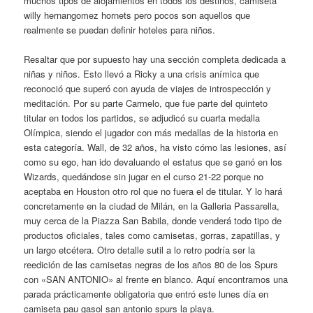
muchos tipos de alojamientos en todos los destinos, camiseta
willy hernangomez hornets pero pocos son aquellos que
realmente se puedan definir hoteles para niños.
Resaltar que por supuesto hay una sección completa dedicada a
niñas y niños. Esto llevó a Ricky a una crisis anímica que
reconoció que superó con ayuda de viajes de introspección y
meditación. Por su parte Carmelo, que fue parte del quinteto
titular en todos los partidos, se adjudicó su cuarta medalla
Olímpica, siendo el jugador con más medallas de la historia en
esta categoría. Wall, de 32 años, ha visto cómo las lesiones, así
como su ego, han ido devaluando el estatus que se ganó en los
Wizards, quedándose sin jugar en el curso 21-22 porque no
aceptaba en Houston otro rol que no fuera el de titular. Y lo hará
concretamente en la ciudad de Milán, en la Galleria Passarella,
muy cerca de la Piazza San Babila, donde venderá todo tipo de
productos oficiales, tales como camisetas, gorras, zapatillas, y
un largo etcétera. Otro detalle sutil a lo retro podría ser la
reedición de las camisetas negras de los años 80 de los Spurs
con «SAN ANTONIO» al frente en blanco. Aquí encontramos una
parada prácticamente obligatoria que entró este lunes día en
camiseta pau gasol san antonio spurs la playa.