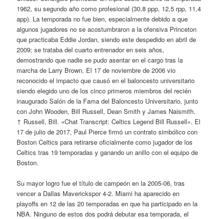
1962, su segundo año como profesional (30,8 ppp, 12,5 rpp, 11,4
app). La temporada no fue bien, especialmente debido a que
algunos jugadores no se acostumbraron a la ofensiva Princeton
que practicaba Eddie Jordan, siendo este despedido en abril de
2009; se trataba del cuarto entrenador en seis años,
demostrando que nadie se pudo asentar en el cargo tras la
marcha de Larry Brown. El 17 de noviembre de 2006 vio
reconocido el impacto que causó en el baloncesto universitario
siendo elegido uno de los cinco primeros miembros del recién
inaugurado Salón de la Fama del Baloncesto Universitario, junto
con John Wooden, Bill Russell, Dean Smith y James Naismith.
↑ Russell, Bill. «Chat Transcript: Celtics Legend Bill Russell». El
17 de julio de 2017, Paul Pierce firmó un contrato simbólico con
Boston Celtics para retirarse oficialmente como jugador de los
Celtics tras 19 temporadas y ganando un anillo con el equipo de
Boston.
Su mayor logro fue el título de campeón en la 2005-06, tras
vencer a Dallas Maverickspor 4-2. Miami ha aparecido en
playoffs en 12 de las 20 temporadas en que ha participado en la
NBA. Ninguno de estos dos podrá debutar esa temporada, el