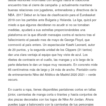
encuentro tras el cierre de campaña- y actualmente mantiene
buenas relaciones con jugadores, entrenadores y directivos de la
NBA. 2017 Debut en la fase de clasificación para el Eurobasket
2019 con los partidos ante Bulgaria y Holanda. La liga, quizá por
miedo a que algunos decidieran no acudir si no se tomaban
medidas, ayudará a sus estrellas proporcionándoles una
plataforma en la que difundir mensajes contra el racismo tras el
fallecimiento el pasado mes de mayo de George Floyd, que
conmovió al país entero. Un espectacular Kawhi Leonard, autor
de 20 puntos, y la segunda unidad de los Clippers (31 tantos)
dan una clara ventaja al equipo que hoy viste de azul. Los
ribetes de contraste en el cuello, las mangas y a lo largo de la
parte delantera le dan un toque muy necesario. En concreto mide
65 centímetros más de largo y 24 más de ancho. Pantalón corto
de entrenamiento Nike del Atlético de Madrid 2020 2021 – verde
oscuro.
En cuanto a ropa, tienes disponibles pantalones cortos en tallas
júnior, camisetas de manga corta o tirantes y hasta conjuntos de
dos piezas decorados con los logos de Nike Air Jordan. Ahora
puedes jugar a baloncesto con la camisetas de tus personajes