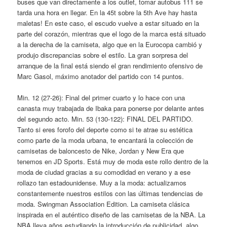
buses que van directamente a los outlet, tomar autobus 111 se
tarda una hora en llegar. En la 45t sobre la 5th Ave hay hasta
maletas! En este caso, el escudo vuelve a estar situado en la
parte del corazón, mientras que el logo de la marca está situado
a la derecha de la camiseta, algo que en la Eurocopa cambió y
produjo discrepancias sobre el estilo. La gran sorpresa del
arranque de la final está siendo el gran rendimiento ofensivo de
Marc Gasol, máximo anotador del partido con 14 puntos.
Min. 12 (27-26): Final del primer cuarto y lo hace con una
canasta muy trabajada de Ibaka para ponerse por delante antes
del segundo acto. Min. 53 (130-122): FINAL DEL PARTIDO.
Tanto si eres forofo del deporte como si te atrae su estética
como parte de la moda urbana, te encantará la colección de
camisetas de baloncesto de Nike, Jordan y New Era que
tenemos en JD Sports. Está muy de moda este rollo dentro de la
moda de ciudad gracias a su comodidad en verano y a ese
rollazo tan estadounidense. Muy a la moda: actualizamos
constantemente nuestros estilos con las últimas tendencias de
moda. Swingman Association Edition. La camiseta clásica
inspirada en el auténtico diseño de las camisetas de la NBA. La
NBA lleva años estudiando la introducción de publicidad, algo