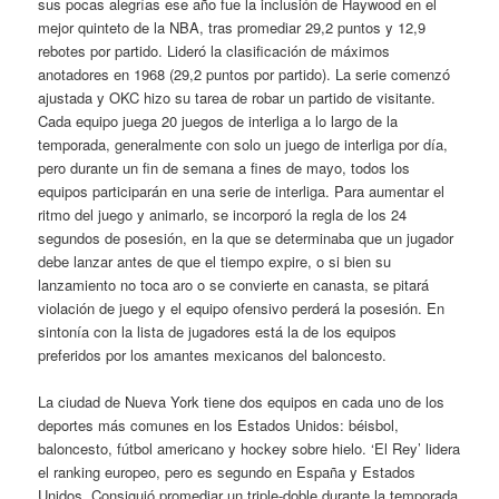
sus pocas alegrías ese año fue la inclusión de Haywood en el
mejor quinteto de la NBA, tras promediar 29,2 puntos y 12,9
rebotes por partido. Lideró la clasificación de máximos
anotadores en 1968 (29,2 puntos por partido). La serie comenzó
ajustada y OKC hizo su tarea de robar un partido de visitante.
Cada equipo juega 20 juegos de interliga a lo largo de la
temporada, generalmente con solo un juego de interliga por día,
pero durante un fin de semana a fines de mayo, todos los
equipos participarán en una serie de interliga. Para aumentar el
ritmo del juego y animarlo, se incorporó la regla de los 24
segundos de posesión, en la que se determinaba que un jugador
debe lanzar antes de que el tiempo expire, o si bien su
lanzamiento no toca aro o se convierte en canasta, se pitará
violación de juego y el equipo ofensivo perderá la posesión. En
sintonía con la lista de jugadores está la de los equipos
preferidos por los amantes mexicanos del baloncesto.
La ciudad de Nueva York tiene dos equipos en cada uno de los
deportes más comunes en los Estados Unidos: béisbol,
baloncesto, fútbol americano y hockey sobre hielo. ‘El Rey’ lidera
el ranking europeo, pero es segundo en España y Estados
Unidos. Consiguió promediar un triple-doble durante la temporada