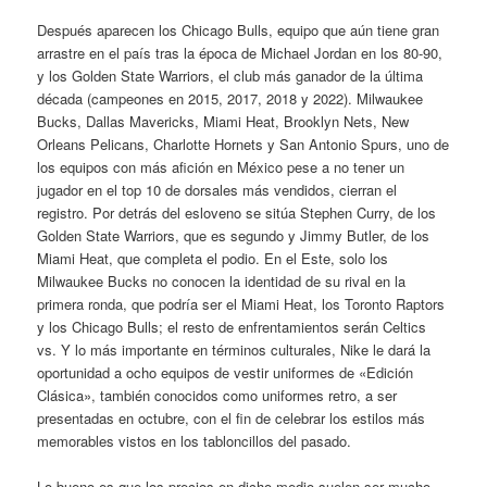
Después aparecen los Chicago Bulls, equipo que aún tiene gran
arrastre en el país tras la época de Michael Jordan en los 80-90,
y los Golden State Warriors, el club más ganador de la última
década (campeones en 2015, 2017, 2018 y 2022). Milwaukee
Bucks, Dallas Mavericks, Miami Heat, Brooklyn Nets, New
Orleans Pelicans, Charlotte Hornets y San Antonio Spurs, uno de
los equipos con más afición en México pese a no tener un
jugador en el top 10 de dorsales más vendidos, cierran el
registro. Por detrás del esloveno se sitúa Stephen Curry, de los
Golden State Warriors, que es segundo y Jimmy Butler, de los
Miami Heat, que completa el podio. En el Este, solo los
Milwaukee Bucks no conocen la identidad de su rival en la
primera ronda, que podría ser el Miami Heat, los Toronto Raptors
y los Chicago Bulls; el resto de enfrentamientos serán Celtics
vs. Y lo más importante en términos culturales, Nike le dará la
oportunidad a ocho equipos de vestir uniformes de «Edición
Clásica», también conocidos como uniformes retro, a ser
presentadas en octubre, con el fin de celebrar los estilos más
memorables vistos en los tabloncillos del pasado.
Lo bueno es que los precios en dicho medio suelen ser mucho