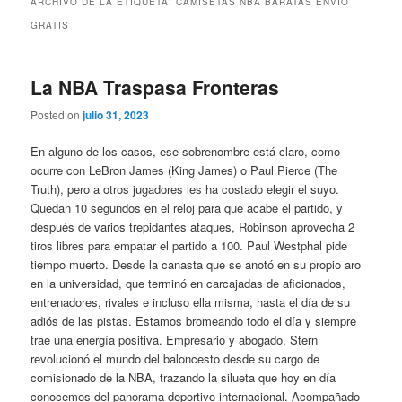
ARCHIVO DE LA ETIQUETA:
CAMISETAS NBA BARATAS ENVIO
GRATIS
La NBA Traspasa Fronteras
Posted on
julio 31, 2023
En alguno de los casos, ese sobrenombre está claro, como
ocurre con LeBron James (King James) o Paul Pierce (The
Truth), pero a otros jugadores les ha costado elegir el suyo.
Quedan 10 segundos en el reloj para que acabe el partido, y
después de varios trepidantes ataques, Robinson aprovecha 2
tiros libres para empatar el partido a 100. Paul Westphal pide
tiempo muerto. Desde la canasta que se anotó en su propio aro
en la universidad, que terminó en carcajadas de aficionados,
entrenadores, rivales e incluso ella misma, hasta el día de su
adiós de las pistas. Estamos bromeando todo el día y siempre
trae una energía positiva. Empresario y abogado, Stern
revolucionó el mundo del baloncesto desde su cargo de
comisionado de la NBA, trazando la silueta que hoy en día
conocemos del panorama deportivo internacional. Acompañado