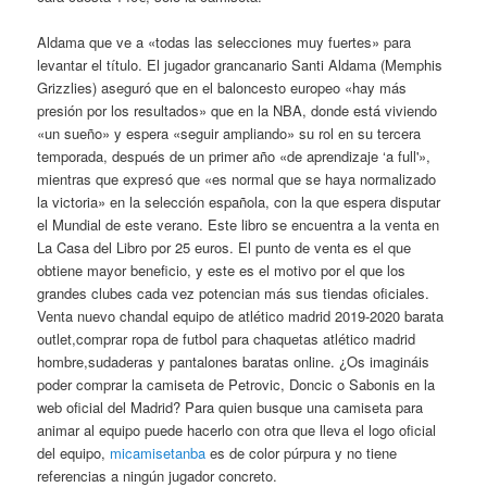
Aldama que ve a «todas las selecciones muy fuertes» para
levantar el título. El jugador grancanario Santi Aldama (Memphis
Grizzlies) aseguró que en el baloncesto europeo «hay más
presión por los resultados» que en la NBA, donde está viviendo
«un sueño» y espera «seguir ampliando» su rol en su tercera
temporada, después de un primer año «de aprendizaje ‘a full'»,
mientras que expresó que «es normal que se haya normalizado
la victoria» en la selección española, con la que espera disputar
el Mundial de este verano. Este libro se encuentra a la venta en
La Casa del Libro por 25 euros. El punto de venta es el que
obtiene mayor beneficio, y este es el motivo por el que los
grandes clubes cada vez potencian más sus tiendas oficiales.
Venta nuevo chandal equipo de atlético madrid 2019-2020 barata
outlet,comprar ropa de futbol para chaquetas atlético madrid
hombre,sudaderas y pantalones baratas online. ¿Os imagináis
poder comprar la camiseta de Petrovic, Doncic o Sabonis en la
web oficial del Madrid? Para quien busque una camiseta para
animar al equipo puede hacerlo con otra que lleva el logo oficial
del equipo,
micamisetanba
es de color púrpura y no tiene
referencias a ningún jugador concreto.