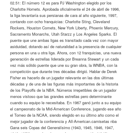
02.51: El número 12 es para PJ Washington elegido por los
Charlotte Hornets. Aprobada oficialmente el 24 de abril de 1996,
la liga levantaría sus persianas de cara al año siguiente, 1997,
contando con ocho franquicias: Charlotte Sting, Cleveland
Rockers, Houston Comets, New York Liberty, Phoenix Mercury,
Sacramento Monarchs, Utah Starzz y Los Angeles Sparks. El
puente que une ambas ligas es transitado cada vez con mayor
asiduidad, dotando así de naturalidad a la presencia de cualquier
persona en una u otra liga. Ahora, con 12 franquicias, una nueva
generación de estrellas liderada por Breanna Stewart y un cada
vez más sólido puente que une su gran obra, la WNBA, con la
competición que durante tres décadas dirigió. Hablar de Derek
Fisher es hacerlo de un jugador relevante en las dos últimas
décadas y de una de las figuras más importantes de la historia
de los Playoffs de la NBA. Números irrepetibles de un jugador
menos vistoso que las grandes estrellas pero determinante
cuando su equipo le necesitaba. En 1967 ganó junto a su equipo
el campeonato de la Mid-American Conference, jugando ese año
el Torneo de la NCAA, siendo elegido en su último año como el
mejor jugador de la conferencia y All-American.camisetas nba
Gana seis Copas del Generalísimo (1943, 1945, 1946, 1947,