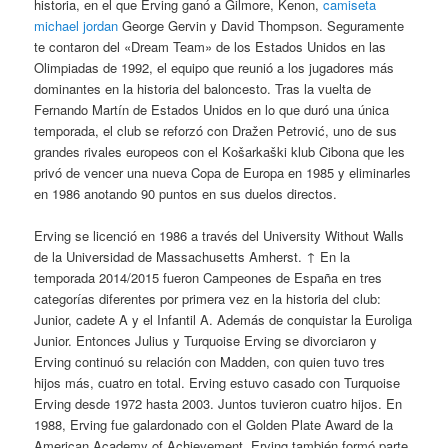
historia, en el que Erving ganó a Gilmore, Kenon,
camiseta
michael jordan
George Gervin y David Thompson. Seguramente
te contaron del «Dream Team» de los Estados Unidos en las
Olimpiadas de 1992, el equipo que reunió a los jugadores más
dominantes en la historia del baloncesto. Tras la vuelta de
Fernando Martín de Estados Unidos en lo que duró una única
temporada, el club se reforzó con Dražen Petrović, uno de sus
grandes rivales europeos con el Košarkaški klub Cibona que les
privó de vencer una nueva Copa de Europa en 1985 y eliminarles
en 1986 anotando 90 puntos en sus duelos directos.
Erving se licenció en 1986 a través del University Without Walls
de la Universidad de Massachusetts Amherst. ↑ En la
temporada 2014/2015 fueron Campeones de España en tres
categorías diferentes por primera vez en la historia del club:
Junior, cadete A y el Infantil A. Además de conquistar la Euroliga
Junior. Entonces Julius y Turquoise Erving se divorciaron y
Erving continuó su relación con Madden, con quien tuvo tres
hijos más, cuatro en total. Erving estuvo casado con Turquoise
Erving desde 1972 hasta 2003. Juntos tuvieron cuatro hijos. En
1988, Erving fue galardonado con el Golden Plate Award de la
American Academy of Achievement. Erving también formó parte