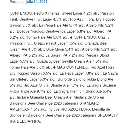
Posted on
julio 31, 2023
CONTENIDO: Pedro Ximenez, Sweet Lager 4,2% alc; Passion
Fruit, Creative Fruit Lager 4,5% alc; Río Azul Flora, Dry Hopped
Saison 5,5% alc; La Pepa Pale Ale 5,7% alc; Albero Pils 5,2%
alc; Bosque Nórdico, Creative Ipa Lager 5,8% alc; Albero IPA
5,2% alc; Tormo Pale Ale 5,0% alc. ♣ CONTENIDO: Crazily
Passion Fruit, Creative Fruit Lager 4,5% alc; Granada Beer
Cream Ale 4,5% alc.; Blue Moon 5,4% alc; Albero Pils 5,2% alc;
Albero IPA 5,2% alc; La Sagra IPA 7,2% alc; Pergara Blond
Lager 5,5% alc; Guadalquibeer Sevilla Cream Ale 4,5% alc;
Tormo Pale Ale 5,0% alc. ♣ MÁS CONTENIDO: Río Azul Flora,
Dry Hopped Saison 5,5% alc; La Pepa Lager 4,8% alc.; La Sagra
Sin Gluten, Lager 5,0% alc.; Burro de Sancho Rubia Blond Ale
5% alc; Río Azul Olivia, Blonde Ale 4,7% alc; La Sagra Suxinsu
Rubia Triple Ale 9,1% alc; La Sagra Premium Blond Ale 5,4%
alc. Incluye Granada Beer Cream Ale. Medalla de Oro en
Barcelona Beer Challenge 2020 categoría STANDARD
AMERICAN 4,5% alc. Incluye RÍO AZUL FLORA Medalla de
Bronce en Barcelona Beer Challenge 2020 categoría SPECIALTY
IPA BELGIAN IPA.