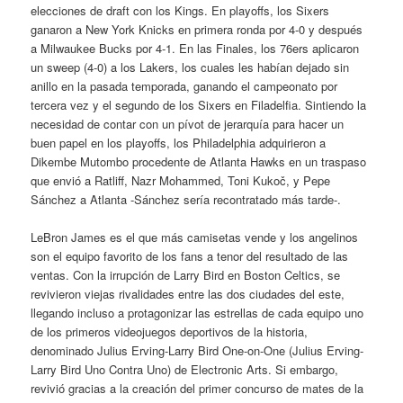
elecciones de draft con los Kings. En playoffs, los Sixers
ganaron a New York Knicks en primera ronda por 4-0 y después
a Milwaukee Bucks por 4-1. En las Finales, los 76ers aplicaron
un sweep (4-0) a los Lakers, los cuales les habían dejado sin
anillo en la pasada temporada, ganando el campeonato por
tercera vez y el segundo de los Sixers en Filadelfia. Sintiendo la
necesidad de contar con un pívot de jerarquía para hacer un
buen papel en los playoffs, los Philadelphia adquirieron a
Dikembe Mutombo procedente de Atlanta Hawks en un traspaso
que envió a Ratliff, Nazr Mohammed, Toni Kukoč, y Pepe
Sánchez a Atlanta -Sánchez sería recontratado más tarde-.
LeBron James es el que más camisetas vende y los angelinos
son el equipo favorito de los fans a tenor del resultado de las
ventas. Con la irrupción de Larry Bird en Boston Celtics, se
revivieron viejas rivalidades entre las dos ciudades del este,
llegando incluso a protagonizar las estrellas de cada equipo uno
de los primeros videojuegos deportivos de la historia,
denominado Julius Erving-Larry Bird One-on-One (Julius Erving-
Larry Bird Uno Contra Uno) de Electronic Arts. Si embargo,
revivió gracias a la creación del primer concurso de mates de la