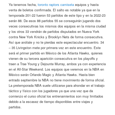
Ya tenemos fecha,
toronto raptors camiseta
equipos y hasta
venta de boletos confirmada. El salto es notable ya que en la
temporada 201-22 fueron 53 partidos de este tipo y en la 2022-23
serán 88. De esos 88 partidos 55 se conseguirán jugando dos
veces consecutivas los mismos dos equipos en la misma ciudad
y los otros 33 vendrán de partidos disputados en Nueva York
contra New York Knicks y Brooklyn Nets de forma consecutiva.
Así que anótale y no te pierdas este espectacular encuentro. 34
– 35 Livingston mete por primera vez en este encuentro. Este
será el primer partido en México de los Atlanta Hawks, quienes
vienen de su tercera aparición consecutiva en los playoffs y
traen a Trae Young y Dejounte Murray, ambos ya con experiencia
en el All-Star Weekend. Los equipos que veremos en la NBA en
México serán Orlando Magic y Atlanta Hawks. Hasta bien
entrado septiembre la NBA no tiene movimiento de forma oficial.
La pretemporada NBA suele utilizarse para ahondar en el trabajo
táctico y físico con los jugadores ya que una vez que da
comienzo el curso oficial los entrenamientos son muy limitados
debido a la escasez de tiempo disponibles entre viajes y
partidos.