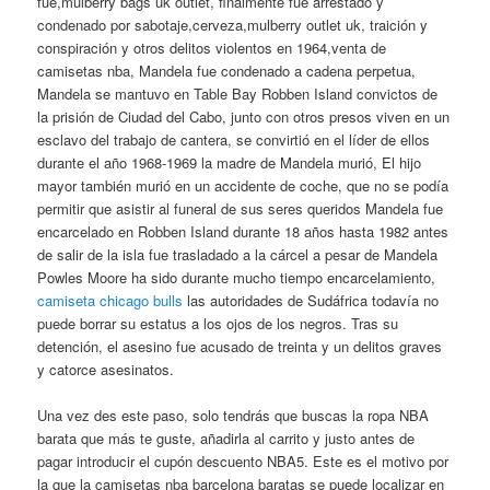
fue,mulberry bags uk outlet, finalmente fue arrestado y
condenado por sabotaje,cerveza,mulberry outlet uk, traición y
conspiración y otros delitos violentos en 1964,venta de
camisetas nba, Mandela fue condenado a cadena perpetua,
Mandela se mantuvo en Table Bay Robben Island convictos de
la prisión de Ciudad del Cabo, junto con otros presos viven en un
esclavo del trabajo de cantera, se convirtió en el líder de ellos
durante el año 1968-1969 la madre de Mandela murió, El hijo
mayor también murió en un accidente de coche, que no se podía
permitir que asistir al funeral de sus seres queridos Mandela fue
encarcelado en Robben Island durante 18 años hasta 1982 antes
de salir de la isla fue trasladado a la cárcel a pesar de Mandela
Powles Moore ha sido durante mucho tiempo encarcelamiento,
camiseta chicago bulls
las autoridades de Sudáfrica todavía no
puede borrar su estatus a los ojos de los negros. Tras su
detención, el asesino fue acusado de treinta y un delitos graves
y catorce asesinatos.
Una vez des este paso, solo tendrás que buscas la ropa NBA
barata que más te guste, añadirla al carrito y justo antes de
pagar introducir el cupón descuento NBA5. Este es el motivo por
la que la camisetas nba barcelona baratas se puede localizar en