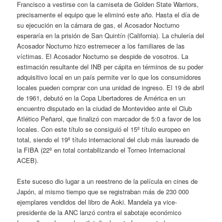
Francisco a vestirse con la camiseta de Golden State Warriors,
precisamente el equipo que le eliminó este año. Hasta el día de
su ejecución en la cámara de gas, el Acosador Nocturno
esperaría en la prisión de San Quintín (California). La chulería del
Acosador Nocturno hizo estremecer a los familiares de las
víctimas. El Acosador Nocturno se despide de vosotros. La
estimación resultante del INB per cápita en términos de su poder
adquisitivo local en un país permite ver lo que los consumidores
locales pueden comprar con una unidad de ingreso. El 19 de abril
de 1961, debutó en la Copa Libertadores de América en un
encuentro disputado en la ciudad de Montevideo ante el Club
Atlético Peñarol, que finalizó con marcador de 5:0 a favor de los
locales. Con este título se consiguió el 15º título europeo en
total, siendo el 19º título internacional del club más laureado de
la FIBA (22º en total contabilizando el Torneo Internacional
ACEB).
Este suceso dio lugar a un reestreno de la película en cines de
Japón, al mismo tiempo que se registraban más de 230 000
ejemplares vendidos del libro de Aoki. Mandela ya vice-
presidente de la ANC lanzó contra el sabotaje económico