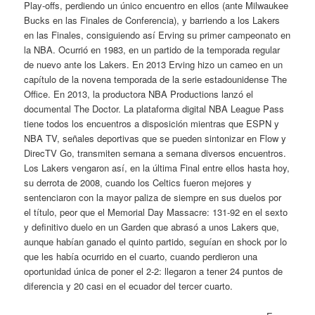
Play-offs, perdiendo un único encuentro en ellos (ante Milwaukee
Bucks en las Finales de Conferencia), y barriendo a los Lakers
en las Finales, consiguiendo así Erving su primer campeonato en
la NBA. Ocurrió en 1983, en un partido de la temporada regular
de nuevo ante los Lakers. En 2013 Erving hizo un cameo en un
capítulo de la novena temporada de la serie estadounidense The
Office. En 2013, la productora NBA Productions lanzó el
documental The Doctor. La plataforma digital NBA League Pass
tiene todos los encuentros a disposición mientras que ESPN y
NBA TV, señales deportivas que se pueden sintonizar en Flow y
DirecTV Go, transmiten semana a semana diversos encuentros.
Los Lakers vengaron así, en la última Final entre ellos hasta hoy,
su derrota de 2008, cuando los Celtics fueron mejores y
sentenciaron con la mayor paliza de siempre en sus duelos por
el título, peor que el Memorial Day Massacre: 131-92 en el sexto
y definitivo duelo en un Garden que abrasó a unos Lakers que,
aunque habían ganado el quinto partido, seguían en shock por lo
que les había ocurrido en el cuarto, cuando perdieron una
oportunidad única de poner el 2-2: llegaron a tener 24 puntos de
diferencia y 20 casi en el ecuador del tercer cuarto.