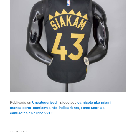
Publicado en
Uncategorized
|
Etiquetado
camiseta nba miami
manda corta
,
camisetas nba indio atlanta
,
como usar las
camisetas en el nba 2k19
ARCHIVOS