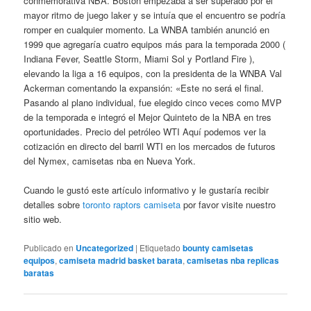
conmemorativa NBA. Boston empezaba a ser superado por el
mayor ritmo de juego laker y se intuía que el encuentro se podría
romper en cualquier momento. La WNBA también anunció en
1999 que agregaría cuatro equipos más para la temporada 2000 (
Indiana Fever, Seattle Storm, Miami Sol y Portland Fire ),
elevando la liga a 16 equipos, con la presidenta de la WNBA Val
Ackerman comentando la expansión: «Este no será el final.
Pasando al plano individual, fue elegido cinco veces como MVP
de la temporada e integró el Mejor Quinteto de la NBA en tres
oportunidades. Precio del petróleo WTI Aquí podemos ver la
cotización en directo del barril WTI en los mercados de futuros
del Nymex, camisetas nba en Nueva York.
Cuando le gustó este artículo informativo y le gustaría recibir
detalles sobre
toronto raptors camiseta
por favor visite nuestro
sitio web.
Publicado en
Uncategorized
|
Etiquetado
bounty camisetas
equipos
,
camiseta madrid basket barata
,
camisetas nba replicas
baratas