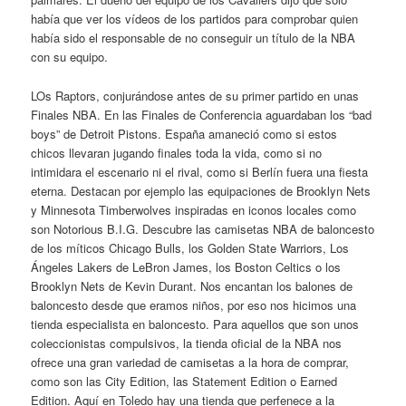
había que ver los vídeos de los partidos para comprobar quien
había sido el responsable de no conseguir un título de la NBA
con su equipo.
LOs Raptors, conjurándose antes de su primer partido en unas
Finales NBA. En las Finales de Conferencia aguardaban los “bad
boys” de Detroit Pistons. España amaneció como si estos
chicos llevaran jugando finales toda la vida, como si no
intimidara el escenario ni el rival, como si Berlín fuera una fiesta
eterna. Destacan por ejemplo las equipaciones de Brooklyn Nets
y Minnesota Timberwolves inspiradas en iconos locales como
son Notorious B.I.G. Descubre las camisetas NBA de baloncesto
de los míticos Chicago Bulls, los Golden State Warriors, Los
Ángeles Lakers de LeBron James, los Boston Celtics o los
Brooklyn Nets de Kevin Durant. Nos encantan los balones de
baloncesto desde que eramos niños, por eso nos hicimos una
tienda especialista en baloncesto. Para aquellos que son unos
coleccionistas compulsivos, la tienda oficial de la NBA nos
ofrece una gran variedad de camisetas a la hora de comprar,
como son las City Edition, las Statement Edition o Earned
Edition. Aquí en Toledo hay una tienda que perfenece a la