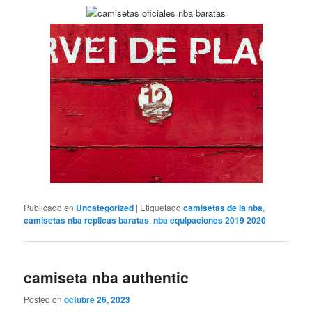
Publicado en
Uncategorized
|
Etiquetado
camisetas de la nba
,
camisetas nba replicas baratas
,
nba equipaciones 2019 2020
camiseta nba authentic
Posted on
octubre 26, 2023