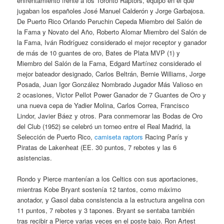
enfrentamiento frente a los Toronto Raptors, equipo en el que
jugaban los españoles José Manuel Calderón y Jorge Garbajosa.
De Puerto Rico Orlando Peruchin Cepeda Miembro del Salón de
la Fama y Novato del Año, Roberto Alomar Miembro del Salón de
la Fama, Iván Rodríguez considerado el mejor receptor y ganador
de más de 10 guantes de oro, Bates de Plata MVP (1) y
Miembro del Salón de la Fama, Edgard Martínez considerado el
mejor bateador designado, Carlos Beltrán, Bernie Williams, Jorge
Posada, Juan Igor González Nombrado Jugador Más Valioso en
2 ocasiones, Victor Pellot Power Ganador de 7 Guantes de Oro y
una nueva cepa de Yadier Molina, Carlos Correa, Francisco
Lindor, Javier Báez y otros. Para conmemorar las Bodas de Oro
del Club (1952) se celebró un torneo entre el Real Madrid, la
Selección de Puerto Rico,
camiseta raptors
Racing París y
Piratas de Lakenheat (EE. 30 puntos, 7 rebotes y las 6
asistencias.
Rondo y Pierce mantenían a los Celtics con sus aportaciones,
mientras Kobe Bryant sostenía 12 tantos, como máximo
anotador, y Gasol daba consistencia a la estructura angelina con
11 puntos, 7 rebotes y 3 tapones. Bryant se sentaba también
tras recibir a Pierce varias veces en el poste bajo. Ron Artest