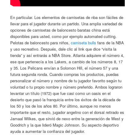
En particular. Los elementos de camisetas de nba son fáciles de
llevar para el jugador durante un partido. Una amplia variedad de
opciones de camisetas de baloncesto baratas china está
disponibles para usted, como por ejemplo automated cutting.
Pelotas de baloncesto para niños,
camiseta bulls
fans de la NBA
y uso recreativo. Después, dale clic al link que dice “visita la
tienda” y así entrarás a NBA Store. Atlanta adquiere el número 4,
ese que pertenecía a los Lakers, a cambio de los números 8, 17
y 35. Los Pelicans envían a Solomon Hill, el número 57 y una
futura segunda ronda. Cuando compras los productos, puedas
personalizar el número y nombre de tu jugador favorito según tu
voluntad o tu propio nombre y número preferido. Ambos lograron
levantar un título (1972) que fue casi como un oasis en el
desierto que pasó la franquicia entre los éxitos de la década de
los 50 y los de los años 80. Por último, aunque no menos
importante que el resto, jugador angelino con el dorsal retirado es
Jamaal Wilkes, que sirvió de nexo entre la generación de West y
Goodrich y la que lideró Magic Johnson. Su aspecto deportivo
ayuda a aumentar la confianza del jugador.