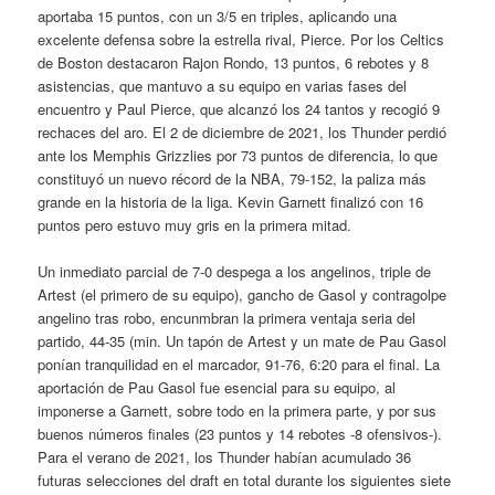
aportaba 15 puntos, con un 3/5 en triples, aplicando una
excelente defensa sobre la estrella rival, Pierce. Por los Celtics
de Boston destacaron Rajon Rondo, 13 puntos, 6 rebotes y 8
asistencias, que mantuvo a su equipo en varias fases del
encuentro y Paul Pierce, que alcanzó los 24 tantos y recogió 9
rechaces del aro. El 2 de diciembre de 2021, los Thunder perdió
ante los Memphis Grizzlies por 73 puntos de diferencia, lo que
constituyó un nuevo récord de la NBA, 79-152, la paliza más
grande en la historia de la liga. Kevin Garnett finalizó con 16
puntos pero estuvo muy gris en la primera mitad.
Un inmediato parcial de 7-0 despega a los angelinos, triple de
Artest (el primero de su equipo), gancho de Gasol y contragolpe
angelino tras robo, encunmbran la primera ventaja seria del
partido, 44-35 (min. Un tapón de Artest y un mate de Pau Gasol
ponían tranquilidad en el marcador, 91-76, 6:20 para el final. La
aportación de Pau Gasol fue esencial para su equipo, al
imponerse a Garnett, sobre todo en la primera parte, y por sus
buenos números finales (23 puntos y 14 rebotes -8 ofensivos-).
Para el verano de 2021, los Thunder habían acumulado 36
futuras selecciones del draft en total durante los siguientes siete