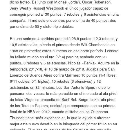
dicho trofeo. Es junto con Michael Jordan, Oscar Robertson,
Jerry West y Russell Westbrook el único jugador capaz de
conseguir promediar 30 puntos, 7 rebotes y 6 asistencias en una
campaña. Firmó seis encuentros por encima de 40 puntos, dos
por encima de 50 y siete triple-dobles.
En una serie de 4 partidos promedió 28,8 puntos, 12,3 rebotes y
10,5 asistencias, siendo el primero desde Wilt Chamberlain en
1968 en promediar estos números en ese corto período. Leonard
ha fallado mucho en el tiro (5/14) pero ha acabado con 23
puntos, 8 rebotes y 5 asistencias. Nicolás «Penka» Aguirre en la
temporada 2017-18, el 10 de marzo de 2018. Jugaba para San
Lorenzo de Buenos Aires contra Quilmes: 10 puntos (1/4 libres,
6/11 dobles, 0/1 triples), 10 rebotes (6 ofensivos) y 12
asistencias en 32 minutos. Los San Antonio Spurs no se lo
pensaron dos veces: lo más parecido en el mercado al ala-pívot
de Islas Vírgenes procedía de Sant Boi. Serge Ibaka, ala-pívot
de los Toronto Raptors, declaró que comparado con su primera
final de la NBA en 2012, cuando militaba en los Oklahoma
Thunder, tiene “más experiencia”, lo que le ayuda a afrontar
mejor este nuevo desafío en la búsqueda del primer título en su
palmarés. El dueño del equipo de los Cavaliers dijo que sólo