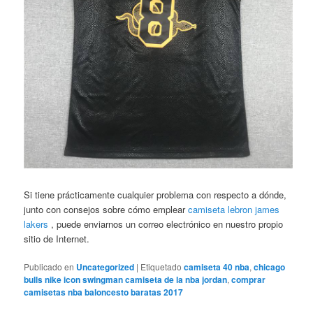
Si tiene prácticamente cualquier problema con respecto a dónde,
junto con consejos sobre cómo emplear
camiseta lebron james
lakers
, puede enviarnos un correo electrónico en nuestro propio
sitio de Internet.
Publicado en
Uncategorized
|
Etiquetado
camiseta 40 nba
,
chicago
bulls nike icon swingman camiseta de la nba jordan
,
comprar
camisetas nba baloncesto baratas 2017