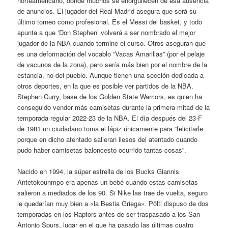
norteamericano, donde muchos se enorgullecen de esa ausencia
de anuncios. El jugador del Real Madrid asegura que será su
último torneo como profesional. Es el Messi del basket, y todo
apunta a que ‘Don Stephen’ volverá a ser nombrado el mejor
jugador de la NBA cuando termine el curso. Otros aseguran que
es una deformación del vocablo “Vacas Amarillas” (por el pelaje
de vacunos de la zona), pero sería más bien por el nombre de la
estancia, no del pueblo. Aunque tienen una sección dedicada a
otros deportes, en la que es posible ver partidos de la NBA.
Stephen Curry, base de los Golden State Warriors, es quien ha
conseguido vender más camisetas durante la primera mitad de la
temporada regular 2022-23 de la NBA. El día después del 23-F
de 1981 un ciudadano toma el lápiz únicamente para “felicitarle
porque en dicho atentado salieran ilesos del atentado cuando
pudo haber camisetas baloncesto ocurrido tantas cosas”.
Nacido en 1994, la súper estrella de los Bucks Giannis
Antetokounmpo era apenas un bebé cuando estas camisetas
salieron a mediados de los 90. Si Nike las trae de vuelta, seguro
le quedarían muy bien a «la Bestia Griega». Pöltl dispuso de dos
temporadas en los Raptors antes de ser traspasado a los San
Antonio Spurs, lugar en el que ha pasado las últimas cuatro