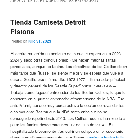
ARCHIVO DE LA ETIQUETA:
NBA AS BALONCESTO
Tienda Camiseta Detroit
Pistons
Posted on
julio 31, 2023
El centro ha tenido un adelanto de lo que le espera en la 2023-
2024 y sacó otras conclusiones: «Me hacen muchas faltas
personales, aunque no tantas. Los directivos de los Celtics dicen
más tarde que Russell se siente mejor y se espera que vuele a
casa a Seattle ese mismo día. 1973-1977 – Entrenador principal
y director general de los Seattle SuperSonics. 1966-1969 –
Trabaja como jugador-entrenador de los Boston Celtics, lo que le
convierte en el primer entrenador afroamericano de la NBA. Fue
ante Miami, aunque muy cerca estuvo la opción de revalidar los
clásicos ante Boston que la NBA tanto anhela y no ha
conseguido repetir desde 2010. Los Celtics, eso sí, han vuelto a
pisar las finales desde entonces. 17 de julio de 2014 – Es
hospitalizado brevemente tras sufrir un colapso en el escenario
durante un discurso cerca de Lake Tahoe,
camiseta jordan bulls