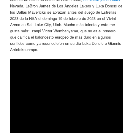
Nevada. LeBron James de Los Angeles Lakers y Luka Doncic de
los Dallas Mavericks se abrazan antes del Juego de Estrellas
2023 de la NBA el domingo 19 de febrero de 2023 en el Vivint
Arena en Salt Lake City, Utah. Mucho más talento y esto me
gusta más”, zanjó Victor Wembanyama, que no es el primero
que califica el baloncesto europeo de más duro en algunos
sentidos como ya reconocieron en su día Luka Doncic o Giannis
Antetokounmpo.