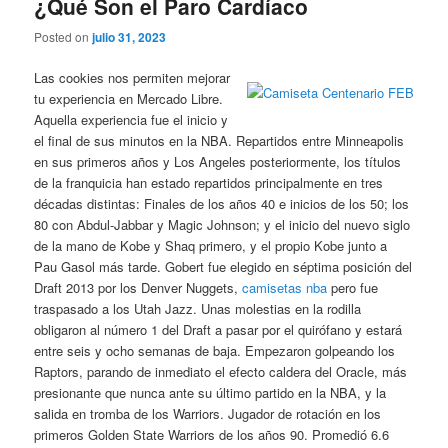
¿Qué Son el Paro Cardíaco
Posted on
julio 31, 2023
Las cookies nos permiten mejorar
tu experiencia en Mercado Libre.
Aquella experiencia fue el inicio y
el final de sus minutos en la NBA. Repartidos entre Minneapolis
en sus primeros años y Los Angeles posteriormente, los títulos
de la franquicia han estado repartidos principalmente en tres
décadas distintas: Finales de los años 40 e inicios de los 50; los
80 con Abdul-Jabbar y Magic Johnson; y el inicio del nuevo siglo
de la mano de Kobe y Shaq primero, y el propio Kobe junto a
Pau Gasol más tarde. Gobert fue elegido en séptima posición del
Draft 2013 por los Denver Nuggets,
camisetas nba
pero fue
traspasado a los Utah Jazz. Unas molestias en la rodilla
obligaron al número 1 del Draft a pasar por el quirófano y estará
entre seis y ocho semanas de baja. Empezaron golpeando los
Raptors, parando de inmediato el efecto caldera del Oracle, más
presionante que nunca ante su último partido en la NBA, y la
salida en tromba de los Warriors. Jugador de rotación en los
primeros Golden State Warriors de los años 90. Promedió 6.6