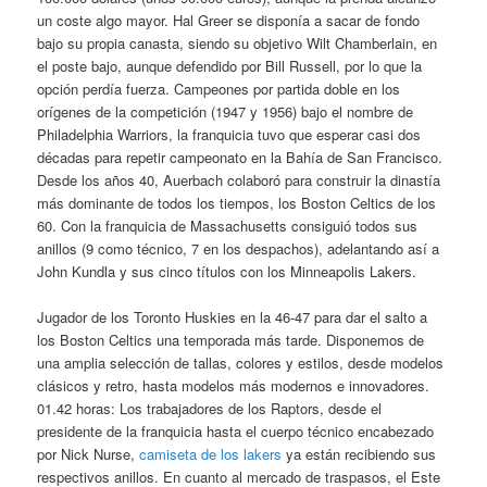
un coste algo mayor. Hal Greer se disponía a sacar de fondo
bajo su propia canasta, siendo su objetivo Wilt Chamberlain, en
el poste bajo, aunque defendido por Bill Russell, por lo que la
opción perdía fuerza. Campeones por partida doble en los
orígenes de la competición (1947 y 1956) bajo el nombre de
Philadelphia Warriors, la franquicia tuvo que esperar casi dos
décadas para repetir campeonato en la Bahía de San Francisco.
Desde los años 40, Auerbach colaboró para construir la dinastía
más dominante de todos los tiempos, los Boston Celtics de los
60. Con la franquicia de Massachusetts consiguió todos sus
anillos (9 como técnico, 7 en los despachos), adelantando así a
John Kundla y sus cinco títulos con los Minneapolis Lakers.
Jugador de los Toronto Huskies en la 46-47 para dar el salto a
los Boston Celtics una temporada más tarde. Disponemos de
una amplia selección de tallas, colores y estilos, desde modelos
clásicos y retro, hasta modelos más modernos e innovadores.
01.42 horas: Los trabajadores de los Raptors, desde el
presidente de la franquicia hasta el cuerpo técnico encabezado
por Nick Nurse,
camiseta de los lakers
ya están recibiendo sus
respectivos anillos. En cuanto al mercado de traspasos, el Este