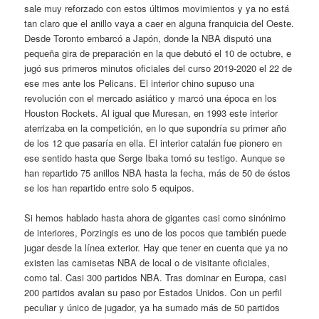
sale muy reforzado con estos últimos movimientos y ya no está
tan claro que el anillo vaya a caer en alguna franquicia del Oeste.
Desde Toronto embarcó a Japón, donde la NBA disputó una
pequeña gira de preparación en la que debutó el 10 de octubre, e
jugó sus primeros minutos oficiales del curso 2019-2020 el 22 de
ese mes ante los Pelicans. El interior chino supuso una
revolución con el mercado asiático y marcó una época en los
Houston Rockets. Al igual que Muresan, en 1993 este interior
aterrizaba en la competición, en lo que supondría su primer año
de los 12 que pasaría en ella. El interior catalán fue pionero en
ese sentido hasta que Serge Ibaka tomó su testigo. Aunque se
han repartido 75 anillos NBA hasta la fecha, más de 50 de éstos
se los han repartido entre solo 5 equipos.
Si hemos hablado hasta ahora de gigantes casi como sinónimo
de interiores, Porzingis es uno de los pocos que también puede
jugar desde la línea exterior. Hay que tener en cuenta que ya no
existen las camisetas NBA de local o de visitante oficiales,
como tal. Casi 300 partidos NBA. Tras dominar en Europa, casi
200 partidos avalan su paso por Estados Unidos. Con un perfil
peculiar y único de jugador, ya ha sumado más de 50 partidos