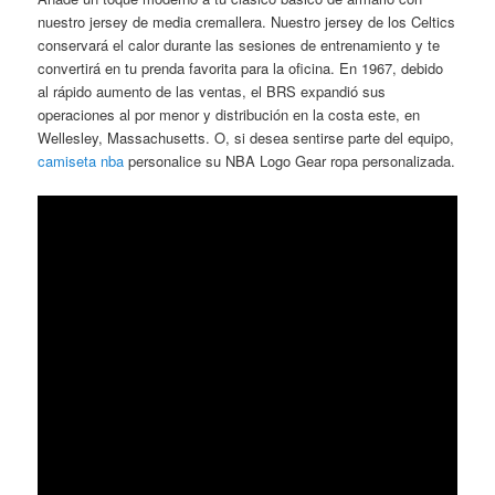
nuestro jersey de media cremallera. Nuestro jersey de los Celtics
conservará el calor durante las sesiones de entrenamiento y te
convertirá en tu prenda favorita para la oficina. En 1967, debido
al rápido aumento de las ventas, el BRS expandió sus
operaciones al por menor y distribución en la costa este, en
Wellesley, Massachusetts. O, si desea sentirse parte del equipo,
camiseta nba
personalice su NBA Logo Gear ropa personalizada.