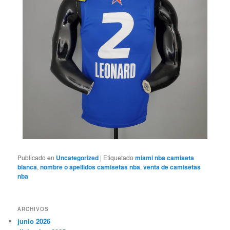
Publicado en
Uncategorized
|
Etiquetado
miami nba camiseta
blanca
,
nombre o apellidos camisetas nba
,
venta de camisetas
nba
ARCHIVOS
junio 2026